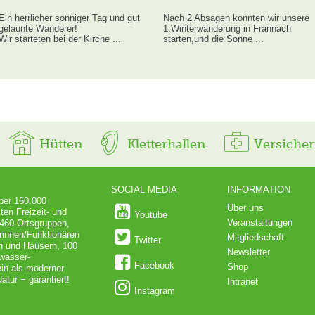
Ein herrlicher sonniger Tag und gut
Nach 2 Absagen konnten wir unsere
gelaunte Wanderer!
1.Winterwanderung in Frannach
Wir starteten bei der Kirche ...
starten,und die Sonne ...
Hütten
Kletterhallen
Versiche
SOCIAL MEDIA
INFORMATION
über 160.000
Über uns
ten Freizeit- und
Youtube
Veranstaltungen
 460 Ortsgruppen,
rinnen/Funktionären
Mitgliedschaft
Twitter
en und Häusern, 100
Newsletter
dwasser-
Facebook
Shop
in als moderner
atur − garantiert!
Intranet
Instagram