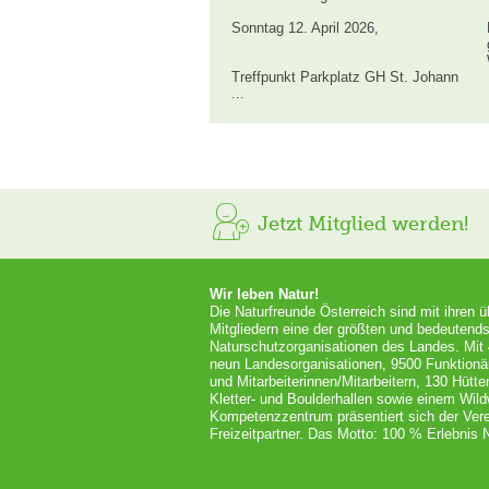
Sonntag 12. April 2026,
Treffpunkt Parkplatz GH St. Johann
...
Jetzt Mitglied werden!
Wir leben Natur!
Die Naturfreunde Österreich sind mit ihren 
Mitgliedern eine der größten und bedeutends
Naturschutzorganisationen des Landes. Mit
neun Landesorganisationen, 9500 Funktionä
und Mitarbeiterinnen/Mitarbeitern, 130 Hütt
Kletter- und Boulderhallen sowie einem Wil
Kompetenzzentrum präsentiert sich der Vere
Freizeitpartner. Das Motto: 100 % Erlebnis N