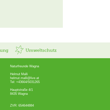
rung
Umweltschutz
Naturfreunde Wagna
Helmut Malli
helmut.malli@live.at
Tel: +43664/5031265
Hauptstraße 4/1
8435 Wagna
ZVR: 654644884