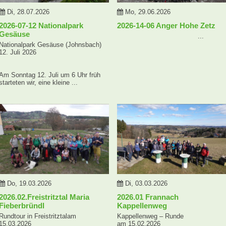
Di, 28.07.2026
Mo, 29.06.2026
2026-07-12 Nationalpark
2026-14-06 Anger Hohe Zetz
Gesäuse
...
Nationalpark Gesäuse (Johnsbach)
12. Juli 2026
Am Sonntag 12. Juli um 6 Uhr früh
starteten wir, eine kleine ...
Do, 19.03.2026
Di, 03.03.2026
2026.02.Freistritztal Maria
2026.01 Frannach
Fieberbründl
Kappellenweg
Rundtour in Freistritztalam
Kappellenweg – Runde
15.03.2026
am 15.02.2026