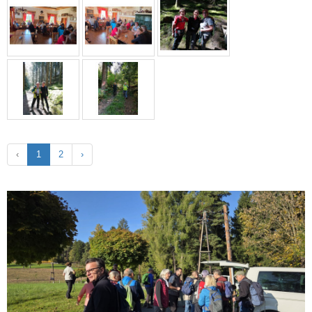
‹
1
2
›